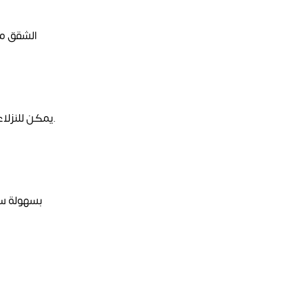
الشقق مج
يمكن للنزلاء الاستمتاع بإطلالات مذهلة على الميناء وأفق المدينة من غرفهم. الإطلالات البانورامية تضيف لمسة خاصة من الفخامة والهدوء إلى إقامتك.