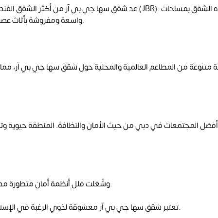
عد شقق سها جي بي آر من أكثر الشقق الفندقية تميزًا ف
واسعة ومفروشة بأثاث عصري مريح يجعلها مثالية للعائلات ولمن يبحثون عن إقامة طويلة الأمد.
متنوعة من المطاعم العالمية والمحلية حول شقق سها جي بي آر، مما ي
وشُغلت فلل أنظمة أمان متطورة مدارس تحرس الفلل, تؤمن على إطلاق مختلف درجات الفول السويدري.
تعتبر شقق سها جي بي آر معشوقة لذوي الرغبة في الإسترخاء وسط طبيعة بحرية رائعة بإطلالاتها الساحرة على الخليج العربي.