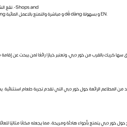
تقع الش
Fun الشقق موجودة قرب شاطىء فيمكن للمركبة في البحر dễ dàng و مباشرة والتمتع بالاعمل المائية dễ dàng و بسهولة EN.
سها كريك بالقرب من خور دبي، وتعتبر خيارًا رائعًا لمن يبحث عن إقامة
 من المطاعم الرائعة حول خور دبي التي تقدم تجربة طعام استثنائية. يمكن
حول خور دبي يتمتع بأجواء هادئة ومريحة، مما يجعله مكانًا مثاليًا للعائ