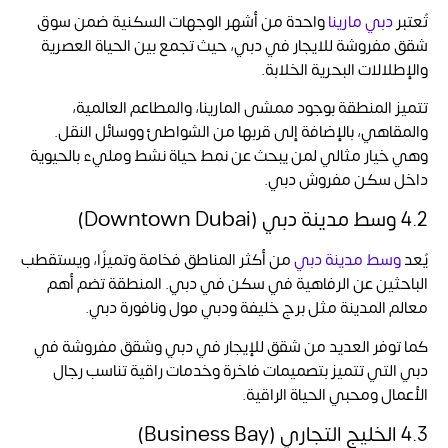
تُعتبر
دبي مارينا
واحدة من أشهر الوجهات السكنية ضمن سوق
شقق مفروشة للايجار في دبي، حيث تجمع بين الحياة العصرية
والإطلالات البحرية الخلابة.
تتميز المنطقة بوجود ممشى المارينا، والمطاعم العالمية،
والمقاهي، بالإضافة إلى قربها من الشواطئ ووسائل النقل.
وهي خيار مثالي لمن يبحث عن نمط حياة نشط ومليء بالحيوية
داخل سكن مفروش دبي.
4.2 وسط مدينة دبي (Downtown Dubai)
يُعد
وسط مدينة دبي
من أكثر المناطق فخامة وتميزًا، ويستقطب
الباحثين عن الرفاهية في سكن في دبي. المنطقة تضم أهم
معالم المدينة مثل برج خليفة ودبي مول ونافورة دبي.
كما توفر العديد من شقق للإيجار في دبي وشقق مفروشة في
دبي التي تتميز بتصميمات فاخرة وخدمات راقية تناسب رجال
الأعمال ومحبي الحياة الراقية.
4.3 الخليج التجاري (Business Bay)