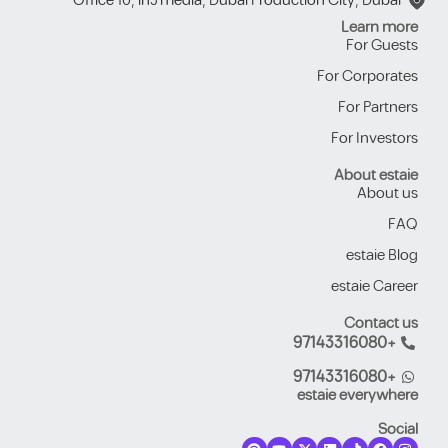
Office 10, in5 media, Dubai Production City, Dubai
Learn more
For Guests
For Corporates
For Partners
For Investors
About estaie
About us
FAQ
estaie Blog
estaie Career
Contact us
+97143316080
+97143316080
estaie everywhere
Social