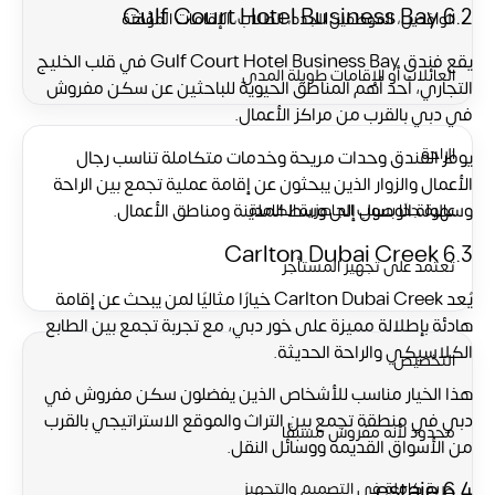
6.2 Gulf Court Hotel Business Bay
الوافدين، الموظفين الجدد، الطلاب، الإقامات المؤقتة
يقع فندق
Gulf Court Hotel Business Bay
في قلب الخليج
العائلات أو الإقامات طويلة المدى
التجاري، أحد أهم المناطق الحيوية للباحثين عن
سكن مفروش
في دبي
بالقرب من مراكز الأعمال.
الراحة
يوفر الفندق وحدات مريحة وخدمات متكاملة تناسب رجال
الأعمال والزوار الذين يبحثون عن إقامة عملية تجمع بين الراحة
وسهولة الوصول إلى وسط المدينة ومناطق الأعمال.
عالية جدًا بسبب الجاهزية الكاملة
6.3 Carlton Dubai Creek
تعتمد على تجهيز المستأجر
يُعد Carlton Dubai Creek خيارًا مثاليًا لمن يبحث عن إقامة
هادئة بإطلالة مميزة على خور دبي، مع تجربة تجمع بين الطابع
الكلاسيكي والراحة الحديثة.
التخصيص
هذا الخيار مناسب للأشخاص الذين يفضلون
سكن مفروش في
دبي
في منطقة تجمع بين التراث والموقع الاستراتيجي بالقرب
محدود لأنه مفروش مسبقًا
من الأسواق القديمة ووسائل النقل.
6.4 estaie
حرية كاملة في التصميم والتجهيز