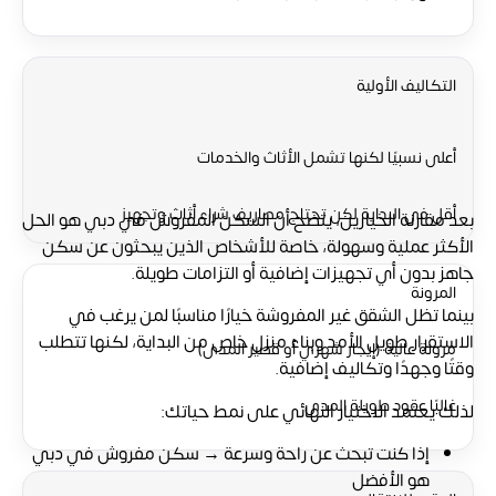
التكاليف الأولية
أعلى نسبيًا لكنها تشمل الأثاث والخدمات
أقل في البداية لكن تحتاج مصاريف شراء أثاث وتجهيز
بعد مقارنة الخيارين، يتضح أن السكن المفروش في دبي هو الحل
الأكثر عملية وسهولة، خاصة للأشخاص الذين يبحثون عن سكن
جاهز بدون أي تجهيزات إضافية أو التزامات طويلة.
المرونة
بينما تظل الشقق غير المفروشة خيارًا مناسبًا لمن يرغب في
الاستقرار طويل الأمد وبناء منزل خاص من البداية، لكنها تتطلب
مرونة عالية (إيجار شهري أو قصير المدى)
وقتًا وجهدًا وتكاليف إضافية.
غالبًا عقود طويلة المدى
لذلك يعتمد الاختيار النهائي على نمط حياتك:
إذا كنت تبحث عن راحة وسرعة →
سكن مفروش في دبي
هو الأفضل