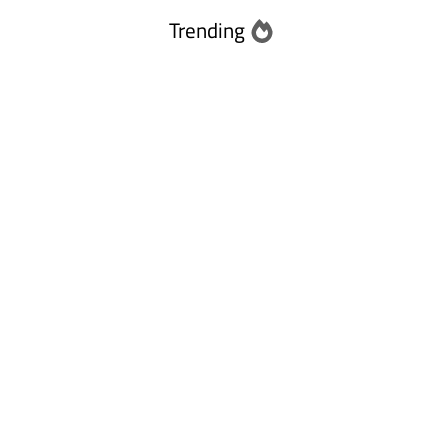
Trending
Abu Dhabi
Ras Al Khaimah
Fujairah