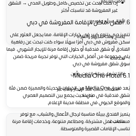
الوقت للانتقال
إذا كنت تبحث عن تخصيص كامل وطويل المدى → الشقق
غير المفروشة قد تناسبك أكثر
6. أفضل أماكن الإقامة المفروشة في دبي
انتقال سريع وفوري
تتميز دبي بتنوع كبير في خيارات الإقامة، مما يجعل العثور على
يحتاج وقت للتجهيز والشراء
سكن مفروش في دبي أمرًا سهلًا سواء كنت تبحث عن رفاهية
الفنادق أو شقق فندقية أو حلول إقامة مرنة للإيجار الشهري. فيما
يلي مجموعة من أفضل الخيارات التي توفر تجربة مريحة ضمن
الخدمات
سوق شقق مفروشة في دبي.
غالبًا تشمل صيانة، إنترنت، وأمن
6.1 Media One Hotel
يُعد فندق Media One من الخيارات الحديثة والمميزة ضمن فئة
الخدمات حسب عقد الإيجار وغالبًا غير
شقق فندقية في دبي، حيث يجمع بين التصميم العصري
شاملة
والموقع الحيوي في منطقة مدينة الإعلام.
يتميز الفندق ببيئة مناسبة لرجال الأعمال والشباب، مع توفر
مساحات عمل مشتركة، ومطاعم متنوعة، وخدمات إقامة مرنة
مناسب لـ
تناسب الإقامات القصيرة والمتوسطة.