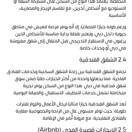
منخفضة. يعتمد هذا النوع من السكن على مشاركة الشقة أو
الاستوديو مع أشخاص آخرين، مع تقاسم الإيجار والمصاريف
الأساسية.
ورغم كونه خيارًا اقتصاديًا، إلا أنه يوفر فرصة للعيش في مناطق
حيوية داخل دبي، ويُعتبر نقطة بداية مناسبة للأشخاص الذين
يرغبون في الاستقرار التدريجي قبل الانتقال إلى شقق مفروشة
في دبي أو وحدات خاصة.
2.4 الشقق الفندقية
تجمع الشقق الفندقية بين راحة الشقق السكنية وخدمات الفنادق
الفاخرة، مما يجعلها واحدة من أكثر الخيارات طلبًا ضمن سوق
شقق فندقية في دبي. هذا النوع من السكن يوفر تجربة
متكاملة تشمل خدمات التنظيف، الاستقبال، والصيانة اليومية.
تُعد الشقق الفندقية خيارًا مثاليًا لرجال الأعمال والزوار لفترات
طويلة، حيث توفر مستوى عالٍ من الراحة والخصوصية مقارنة
بالفنادق التقليدية، مع مرونة أكبر في الإقامة.
2.5 الإيجارات قصيرة المدى (Airbnb)