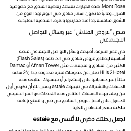
Mont Rose. هذه الخيارات تمنحكِ رفاهية الفندق مع خصوصية
المنزل، وغالباً ما تكون اسعار فنادق دبي اليوم لهذا النوع من
الشقق منافسة جداً عند مقارنتها بالغرف الفندقية التقليدية.
قنص “عروض الفلاش” عبر وسائل التواصل
الاجتماعي
في عصر السرعة، أصبحت وسائل التواصل الاجتماعي منصة
أساسية لإطلاق عروض فنادق دبي الخاطفة (Flash Sales).
الكثير من الفنادق والمجمعات مثل Afnan Tower أو Damac
Hills 2 Hotel تعلن عن خصومات لفترة محدودة جداً (24 ساعة
مثلاً) عبر حساباتها على إنستغرام أو فيسبوك. متابعة هذه
الحسابات والاشتراك في تنبيهات estaie يضمن لكِ أن تكوني أول
من يعلم بهذه الصفقات. اقتناص هذه اللحظات هو السر الحقيقي
للحصول على افضل عروض الفنادق في دبي والتمتع بإقامة
ملكية بسعر اقتصادي للغاية.
اجعل رحلتك ذكرى لا تُنسى مع estaie
البحث عن
عروض فنادق دبي
هو رحلة بحد ذاتها، وعندما تنجح في