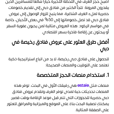
أصبح حجز الغرف في اللحظة الأخيرة خياراً شائعاً للمسافرين الذين
يقدرون المرونة. تلجأ الكثير من
فنادق دبي إلى تقديم خصومات
حصرية لملء الغرف الشاغرة، مما يتيح للزوار الوصول إلى عروض
فنادق دبي
قد تصل خصوماتها إلى 50% في بعض الأحيان، خاصة
في مواسم الركود. هذه العروض مثالية لمن يحبون عفوية السفر
أو يبحثون عن إقامة فاخرة بسعر اقتصادي.
أفضل طرق العثور على عروض فنادق رخيصة في
دبي
للحصول على
فنادق دبي رخيصة
، لا بد من اتباع استراتيجية ذكية
تعتمد على التوقيت والمنصات الصحيحة:
1. استخدام منصات الحجز المتخصصة
منصات مثل
estaie
هي رفيقك الأول في البحث. توفر هذه
المنصات تحديثات حية لمدى توفر الغرف وتقدم عروض فنادق
دبي حصرية للحجوزات التي تتم قبل موعد الإقامة بوقت قصير.
يمكنكِ تصفية البحث بناءً على الموقع والميزانية والمرافق للعثور
على الصفقة المثالية.