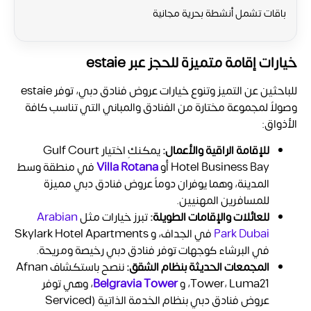
باقات تشمل أنشطة بحرية مجانية
خيارات إقامة متميزة للحجز عبر estaie
للباحثين عن التميز وتنوع خيارات
عروض فنادق دبي، توفر estaie
وصولاً لمجموعة مختارة من الفنادق والمباني التي تناسب كافة
الأذواق:
للإقامة الراقية والأعمال:
يمكنكِ اختيار
Gulf Court
Hotel Business Bay أو
Villa Rotana
في منطقة وسط
المدينة، وهما يوفران دوماً عروض فنادق دبي
مميزة
للمسافرين المهنيين.
للعائلات والإقامات الطويلة:
تبرز خيارات مثل
Arabian
Park Dubai
في الجداف، و Skylark Hotel Apartments
في البرشاء كوجهات توفر فنادق دبي رخيصة
ومريحة.
المجمعات الحديثة بنظام الشقق:
ننصح باستكشاف
Afnan
Tower، Luma21، و
Belgravia Tower
، وهي توفر
عروض فنادق دبي
بنظام الخدمة الذاتية (Serviced