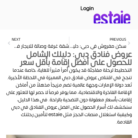
Login
NEXT
PREVIOUS
سكن مفروش في دبي: دليلك الشامل لأفضل خيارات الإقامة المرنة
شقة غرفة وصالة للايجار في دبي: دليلك الشامل للسكن والرفاهية 2026
عروض فنادق دبي: دليلك الشامل
للحصول على أفضل إقامة بأقل سعر
التخطيط لرحلة مفاجئة قد يكون أمراً مثيراً للغاية، خاصة عندما
تنجح في اقتناص
عروض فنادق دبي المميزة في اللحظة الأخيرة.
تُعد دولة الإمارات وجهة عالمية تضم مزيجاً مذهلاً من أماكن
الإقامة الفاخرة والاقتصادية، مما يوفر فرصاً لا حصر لها للعثور على
إقامات بأسعار معقولة دون التضحية بالراحة. في هذا الدليل،
سنكشف لكِ أسرار الحصول على افضل عروض الفنادق في دبي
وكيفية استغلال منصات الحجز مثل estaie لتأمين رحلتك
القادمة.