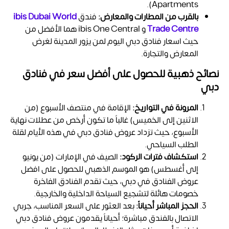
Apartments).
بالقرب من المطارات والمعارض:
فندق
ibis Dubai World
Trade Centre
و ibis One Central هما الأفضل من
حيث اسعار فنادق دبي اليوم
لمن يزور المدينة لغرض
المعارض والتجارة.
نصائح ذهبية للحصول على أفضل سعر في فنادق
دبي
المرونة في التواريخ:
الإقامة في منتصف الأسبوع (من
الاثنين إلى الخميس) غالباً ما تكون أرخص من عطلات نهاية
الأسبوع، حيث تزداد
عروض فنادق دبي
في هذه الأيام لقلة
الطلب السياحي.
استكشاف فترات الركود:
الصيف في الإمارات (من يونيو
إلى أغسطس) هو الموسم الذهبي للحصول على
افضل
عروض الفنادق في دبي، حيث تقدم الفنادق الفاخرة
خصومات هائلة لتشجيع السياحة الداخلية والخارجية.
الحجز المباشر أحياناً:
بعد العثور على السعر المناسب، جربي
الاتصال بالفندق مباشرة؛ أحياناً يقدمون
عروض فنادق دبي