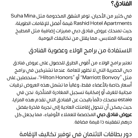
الفنادق؟
في كثير من الأحيان، توفر الشقق المخدومة مثل
Suha Mina
Rashid Hotel Apartments قيمة أفضل للإقامات الطويلة،
حيث تمنحكِ عروض فنادق دبي
مميزات إضافية مثل المطبخ
وغسالة الملابس، مما يقلل من تكاليفك اليومية.
الاستفادة من برامج الولاء وعضوية الفنادق
تعتبر برامج الولاء من أقوى الطرق للحصول على عروض فنادق
دبي الحصرية التي لا تظهر للعامة. عندما تشتركين في برامج
مثل “Marriott Bonvoy” أو “Hilton Honors”، ستحصلين على
أسعار خاصة بالأعضاء فقط، وغالباً ما تشمل هذه العروض ترقيات
مجانية للغرف أو إمكانية تسجيل المغادرة المتأخرة. نحن في
estaie ننصحكِ دائماً بالبحث عن الفنادق التي تقدم هذه المزايا،
حيث يمكن أن تتحول إقامتك العادية إلى تجربة فاخرة بفضل
عروض فنادق دبي
المخصصة للعملاء الأوفياء، مما يجعل كل
درهم تنفقينه ذا قيمة مضافة.
دور بطاقات الائتمان في توفير تكاليف الإقامة