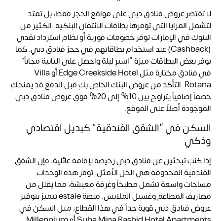
لا تقتصر عروض فنادق دبي على مواقع الحجز فقط، بل تمتد
لتشمل المزايا التي توفرها بطاقات الائتمان البنكية. الكثير من
البنوك في الإمارات توفر خصومات فورية أو نظام استرداد نقدي
(Cashback) عند استخدام بطاقاتهم في حجز فنادق دبي. كما
توفر بعض البطاقات ميزة “اشترِ ليلة واحصل على الثانية مجاناً”
في فنادق مختارة مثل Edge Creekside Hotel أو Villa
Rotana. التأكد من عروض البنك الخاص بكِ قبل الدفع قد يمنحكِ
خصماً إضافياً يتراوح بين 10% إلى 20% فوق عروض فنادق دبي
الموجودة أصلاً على الموقع.
السكن في “الشقق الفندقية” كبديل اقتصادي
وذكي
إذا كنتِ تبحثين عن فنادق دبي رخيصة لإقامة عائلية، فإن الشقق
الفندقية المخدومة هي الحل الأمثل. توفر هذه الوحدات
مساحات واسعة تشمل مطبخاً وغرفة معيشة، مما يقلل من
مصاريف المطاعم وغسيل الملابس. منصة estaie تتميز بتوفير
عروض فنادق دبي قوية جداً في هذا القطاع، مثل السكن في
Suha Mina Rashid Hotel Apartments أو Millennium